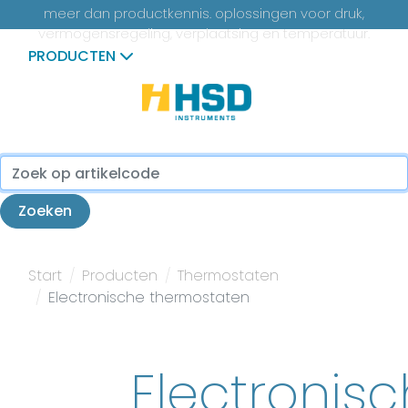
meer dan productkennis. oplossingen voor druk,
vermogensregeling, verplaatsing en temperatuur.
PRODUCTEN
...
Zoeken
Start
Producten
Thermostaten
Electronische thermostaten
Electronis