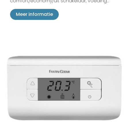
comfort/economy/uit schakelaar, voeding…
Meer informatie