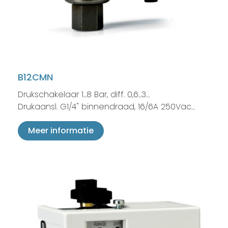
B12CMN
Drukschakelaar 1...8 Bar, diff. 0,6...3…
Drukaansl. G1/4" binnendraad, 16/6A 250Vac…
Meer informatie