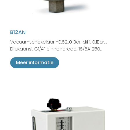
B12AN
Vacuumschakelaar -0,82...0 Bar, diff. 0,1Bar.…
Drukaansl. G1/4" binnendraad, 16/6A 250…
Meer informatie