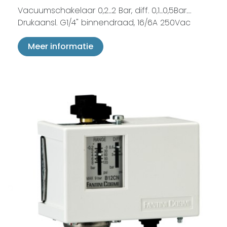
Vacuumschakelaar 0,2...2 Bar, diff. 0,1...0,5Bar.…
Drukaansl. G1/4" binnendraad, 16/6A 250Vac
Meer informatie