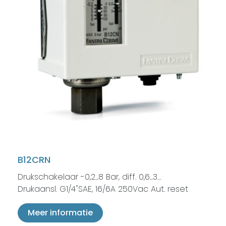
B12CRN
Drukschakelaar -0,2...8 Bar, diff. 0,6...3…
Drukaansl. G1/4"SAE, 16/6A 250Vac Aut. reset
Meer informatie