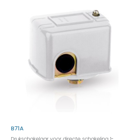
B71A
Drukschakelaar voor directe schakeling 1-…