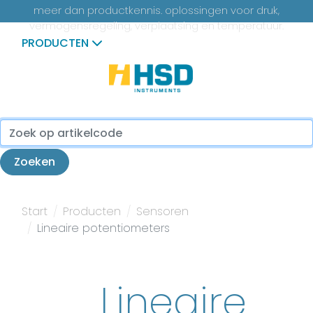
meer dan productkennis. oplossingen voor druk,
vermogensregeling, verplaatsing en temperatuur.
PRODUCTEN
...
Zoeken
Start
Producten
Sensoren
Lineaire potentiometers
Lineaire