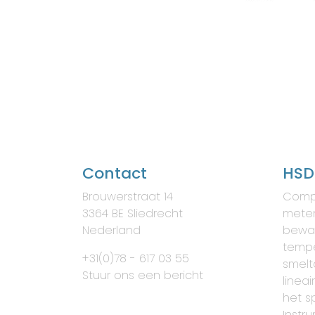
Contact
HSD
Brouwerstraat 14
Comp
3364 BE Sliedrecht
meten
Nederland
bewa
tempe
+31(0)78 - 617 03 55
smelt
Stuur ons een bericht
lineai
het s
Instr