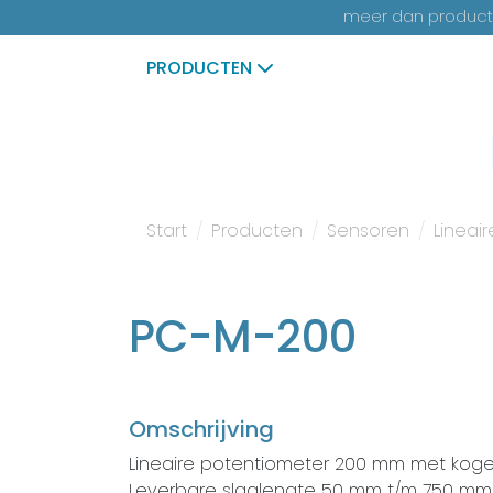
meer dan productk
PRODUCTEN
Start
Producten
Sensoren
Lineai
PC-M-200
Omschrijving
Lineaire potentiometer 200 mm met koge
Leverbare slaglengte 50 mm t/m 750 mm 