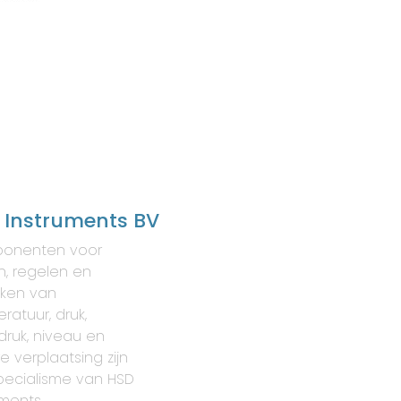
 Instruments BV
onenten voor
, regelen en
ken van
ratuur, druk,
druk, niveau en
re verplaatsing zijn
pecialisme van HSD
uments.