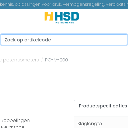
ennis. oplossingen voor druk, vermogensregeling, verplaatsi
...
re potentiometers
PC-M-200
Productspecificaties
lkoppelingen.
Slaglengte
Elektrische