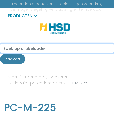
meer dan productkennis. oplossingen voor druk,
vermogensregeling, verplaatsing en temperatuur.
PRODUCTEN
...
Zoeken
Start
Producten
Sensoren
Lineaire potentiometers
PC-M-225
PC-M-225