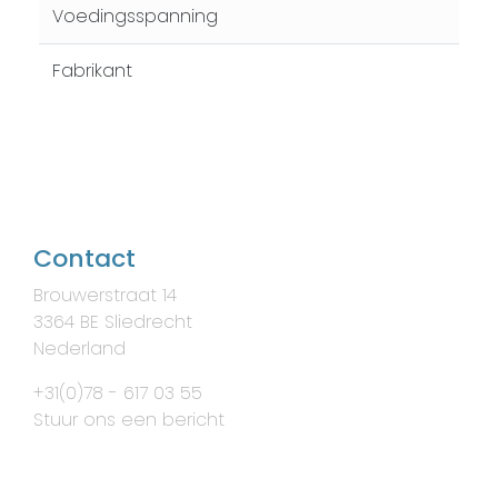
Voedingsspanning
Fabrikant
Contact
Brouwerstraat 14
3364 BE Sliedrecht
Nederland
+31(0)78 - 617 03 55
Stuur ons een bericht