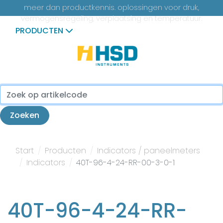
meer dan productkennis. oplossingen voor druk,
vermogensregeling, verplaatsing en temperatuur.
PRODUCTEN
...
Zoeken
Start
Producten
Indicators / paneelmeters
Indicators
40T-96-4-24-RR-00-3-0-1
40T-96-4-24-RR-