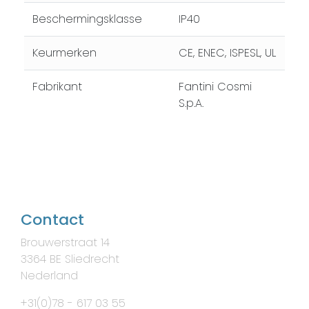
Beschermingsklasse
IP40
Keurmerken
CE, ENEC, ISPESL, UL
Fabrikant
Fantini Cosmi
S.p.A.
Contact
Brouwerstraat 14
3364 BE Sliedrecht
Nederland
+31(0)78 - 617 03 55