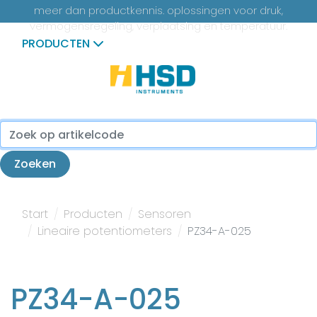
meer dan productkennis. oplossingen voor druk,
vermogensregeling, verplaatsing en temperatuur.
PRODUCTEN
...
Zoeken
Start
Producten
Sensoren
Lineaire potentiometers
PZ34-A-025
PZ34-A-025